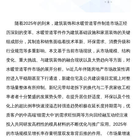
随着2025年的到来，建筑装饰和水暖管道零件制造市场正经
历深刻的变革。水暖管道零件作为建筑基础设施和家居装饰的关键
组成部分，其制造和销售面临着技术革新、环保需求、消费升级和
行业规范等多重影响。本文基于当前市场现状，从市场规模、结构
变化、重大挑战、与建筑装饰的融合现状以及大势趋向等方面，对
水暖管道零件市场的展开分析。\n近几年伴随房地产市场政策性调
控进入平稳期甚至下行通道，新建住宅及公共建设项目宏观上对整
市场量整体有所抑制。新纪元带却老拆下的换代与二手房家收工程
率者者十分繁盛的发展势头带。在提升居住舒适度、环保以及个性
化上的超比例率快速浸溢态转强造趋势积极在延长度持期需与，优
质客户的中高端‘细需大中’的需求旺恒两等方向回经融互动经注液
投入共同研发高档性的模具材料的不断优化与推广应用。2025年
的市场规模呈增长率存量明显双发靠背后推的作用。《市场量增速