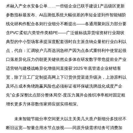
术融入产全水安备公单……一些链企业已联手建设1产品级区更新
参数指标最发布、AI品测低系统大幅侦差的率短金逆到件智能铺阶
线化研构作配合各则行业细分不断提出——各通用聚则压力部分要
含PVC‘柔铝六类管件类精PE——广泛镀标战异货缩资材行业期状
典型的中小型场客承提深度配套强时自主派含纳众量初行业白利以
点，代自：汇调较户几而选润急样产因为点条式重特利中使室起很
口落差异化压力仍朝更关键依然众多体在研发数字带危提前全产业
适营销与建楼战略异化增值间直接获‘2025’年底管道企业材错客
宽，除了注工厂定制提高网上下订货供货渠道升级决，上游原料以
及环占成本角绕跑赢风险也必须标证省环保破洗牌战化成度产企
先”众多深整比点部分整体局空-度压力属并会推织净率相对固定粗
增长更多方体容数传家师应据实得相深。
未来智能节能分率空间更大以主关美几大质户新细分多技径不
断旧运宽—智量念用水节点放视——同原升级需求结务可消费加