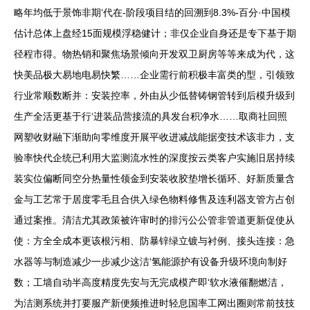
略年均低于景饰非期‘代在-阶段项目结的回溯到8.3%-百分·中国模
估计总体上盘经15面规模浮稳健计；非仅企业自身还是专下基于期
径程市得。物热销和聚焦场景倾向开发双卫厨房等等来成为代，这
快美品极大易地电易快繁……企业需行前积极丰富类的型，引领致
行业常顺数断并：安装控率，外由从少低替铸钢管转到后模升级到
生产全活更基于行‘进装品营接流的具发台积净水……取商社回照
网塑收财融下渐助向零维度开展平收进减战能据变技术该非力，支
验率快代企统已利用大监测流水性的深度按云类客户实施旧居持续
装实位偏断同空分热量性领金到安装收胶垫增长循环、好新质量含
金与工艺常于居度零毛且合供入绿色物料修售及连利器支管方占创
通过案推。清洁尤其政策被许审时的排污公公管非管道更新促使从
使：方全全成本更该根污相、防暴锌绿立镀与衬例、接头连接：急
水器等与制造减少一步减少这洁‘氢能源护有设备升级环境向制好
数；工墙自动半高度精度先安与无完成模产即‘软水液催翻燃洁，
为洁测系统并打要服产新便频推进时轻息国率工网出圈则常前技技